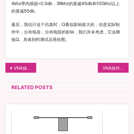
4khz带内插损<0.3db，38khz的衰减45db和100khz以上
的衰减55db。
最后，我估计这个仿真时，Q看似影响挺大的，但是实际制
作中，分布电容，分布电阻的影响，我们并未考虑，它会降
低Q。具体到时测试后再给图。
文章导航
VNA操作使用学习-05 DISPLAY设置
VNA操作使用学习-13 再测SAW参数
RELATED POSTS