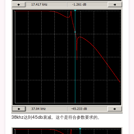
38khz达到45db衰减。这个是符合参数要求的。