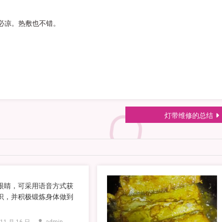
必凉。热敷也不错。
灯带维修的总结
眼睛，可采用语音方式获
识，并积极锻炼身体做到
。
 11 月 16 日
admin