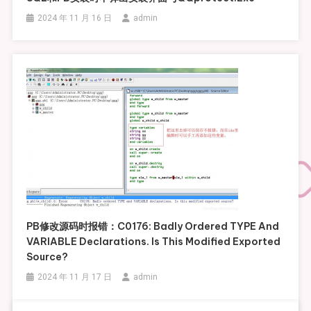
2024 年 11 月 16 日
admin
PB修改源码时报错：C0176: Badly Ordered TYPE And
VARIABLE Declarations. Is This Modified Exported
Source?
2024 年 11 月 17 日
admin