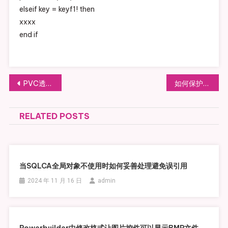
elseif key = keyf1! then
xxxx
end if
文章导航
PVC透明桌布粘上照片上面的染料颜色如何清除
如何保护眼睛，可采用语音方式获取外界知识，并积极锻炼身体做到劳逸结合。
RELATED POSTS
当SQLCA全局对象不使用时如何妥善处理避免误引用
2024 年 11 月 16 日
admin