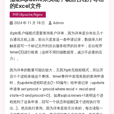
的excel文件
PHP/Apache/Nginx
2024 年 11 月 18 日
Admin
在pb客户端模式需要查询客户详单，因为详单是分布在几十
台通讯主机上面，前台只是发送一条申请记录，数据录入时
触发器写一个标记文件到后台服务程序的目录中，后台程序
timer(3)进行检查（这样不用扫描数据库，减少不必要的压
力）。
因为详单的数量可能比较大，又因为pb无线程模式，所以开
启十个进程来做这个事情。timer事件中发现有新的查询申请
时，先update进程ID进去(1-10编号）给申请记录（update
申请单 set procid = :procid where recid = :recid and
state=0 and procid=0)。如果sqlca.nrows=1表明这个进
程抢到了这条申请，回写一个状态和提醒(某个进程执行导
出…)。然后执行查询。因为详单是按天分表的，每次读取一