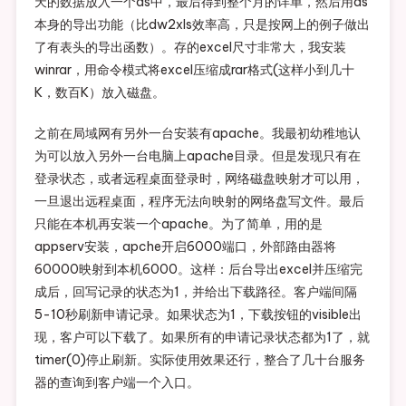
天的数据放入一个ds中，最后得到整个月的详单，然后用ds
本身的导出功能（比dw2xls效率高，只是按网上的例子做出
了有表头的导出函数）。存的excel尺寸非常大，我安装
winrar，用命令模式将excel压缩成rar格式(这样小到几十
K，数百K）放入磁盘。
之前在局域网有另外一台安装有apache。我最初幼稚地认
为可以放入另外一台电脑上apache目录。但是发现只有在
登录状态，或者远程桌面登录时，网络磁盘映射才可以用，
一旦退出远程桌面，程序无法向映射的网络盘写文件。最后
只能在本机再安装一个apache。为了简单，用的是
appserv安装，apche开启6000端口，外部路由器将
60000映射到本机6000。这样：后台导出excel并压缩完
成后，回写记录的状态为1，并给出下载路径。客户端间隔
5-10秒刷新申请记录。如果状态为1，下载按钮的visible出
现，客户可以下载了。如果所有的申请记录状态都为1了，就
timer(0)停止刷新。实际使用效果还行，整合了几十台服务
器的查询到客户端一个入口。