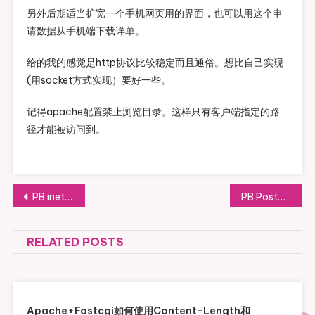
另外后期适当扩宽一个手机网页用的界面，也可以用这个申
请数据从手机端下载详单。
给的我的感觉是http协议比较稳定而且通俗。想比自己实现
(用socket方式实现）要好一些。
记得apache配置禁止浏览目录。这样只有客户端指定的路
径才能被访问到。
文章导航
PB inet组件 Post给php时怎么接收
PB Post到PHP接口时无法从_POST数组取值
RELATED POSTS
Apache+fastcgi如何使用Content-Length和