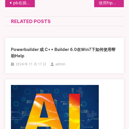
文章导航
pb在插入ole控件时发生崩溃
使用frp实现内网从外网可以访问局域网内部的无固定公网IP地址的服务器
RELATED POSTS
Powerbuilder 或 C++ Builder 6.0在Win7下如何使用帮
助Help
2024 年 11 月 17 日
admin