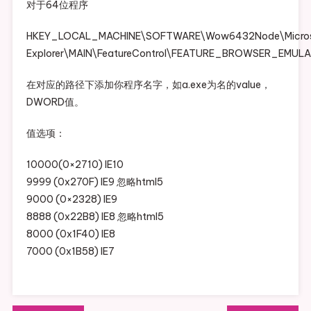
对于64位程序
HKEY_LOCAL_MACHINE\SOFTWARE\Wow6432Node\Microsof
Explorer\MAIN\FeatureControl\FEATURE_BROWSER_EMUL
在对应的路径下添加你程序名字，如a.exe为名的value，
DWORD值。
值选项：
10000(0×2710) IE10
9999 (0x270F) IE9 忽略html5
9000 (0×2328) IE9
8888 (0x22B8) IE8 忽略html5
8000 (0x1F40) IE8
7000 (0x1B58) IE7