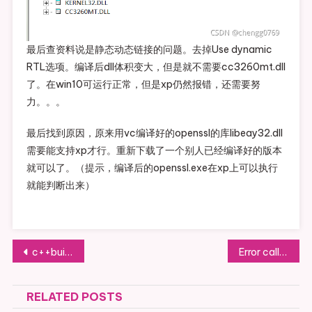
最后查资料说是静态动态链接的问题。去掉Use dynamic
RTL选项。编译后dll体积变大，但是就不需要cc3260mt.dll
了。在win10可运行正常，但是xp仍然报错，还需要努
力。。。
最后找到原因，原来用vc编译好的openssl的库libeay32.dll
需要能支持xp才行。重新下载了一个别人已经编译好的版本
就可以了。（提示，编译后的openssl.exe在xp上可以执行
就能判断出来）
文章导航
c++builder编译带有vc dll时出现linker error，unresovled external ‘_xxxxx‘
Error calling function %s at错误的新情况
RELATED POSTS