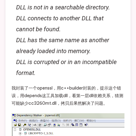
DLL is not in a searchable directory.
DLL connects to another DLL that
cannot be found.
DLL has the same name as another
already loaded into memory.
DLL is corrupted or in an incompatible
format.
我封装了一个openssl，用c++builder封装的，提示这个错
误，用depends这工具加载dll，看第一层dll依赖关系，猜测
可能缺少cc3260mt.dll，拷贝后果然解决了问题。